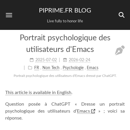
PIPRIME.FR BLOG
Live fully to honor life
Portrait psychologique des
utilisateurs d'Emacs
2025-07-02
2026-02-24
FR
,
Non Tech
,
Psychologie
,
Emacs
Portrait psychologique des utilisateurs d'Emacs dressé par ChatGPT.
This article is available in English
.
Question posée à ChatGPT « Dresse un portrait
psychologique des utilisateurs d’
Emacs
» ; voici sa
réponse.