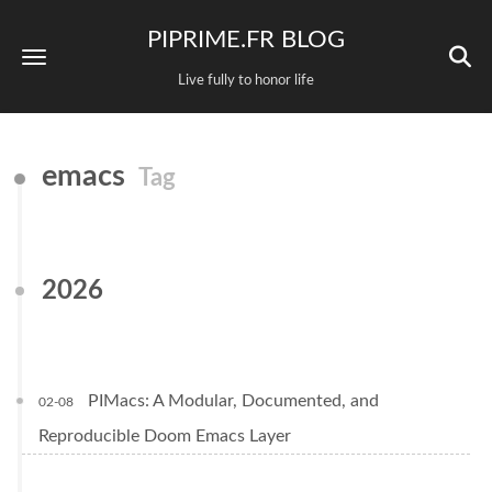
PIPRIME.FR BLOG
Live fully to honor life
emacs
Tag
2026
PIMacs: A Modular, Documented, and
02-08
Reproducible Doom Emacs Layer