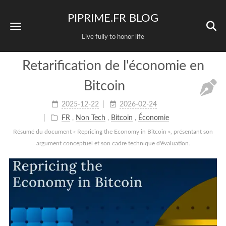
PIPRIME.FR BLOG
Live fully to honor life
Retarification de l'économie en
Bitcoin
2025-12-22
2026-02-24
FR
,
Non Tech
,
Bitcoin
,
Économie
Résumé du document « Repricing the Economy in Bitcoin », présentant son
argument conceptuel et son cadre technique d'évaluation.