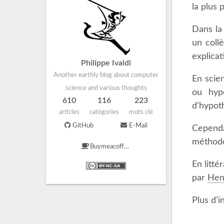
la plus p
Dans la 
un collè
explica
Philippe Ivaldi
Another earthly blog about computer
En scie
science and various thoughts
ou hyp
610
116
223
d’hypot
articles
catégories
mots clé
GitHub
E-Mail
Cependan
méthode 
Buymeacoffee
En litt
par
Hen
Plus d’