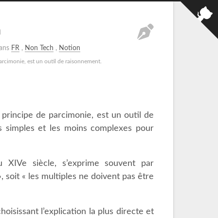
m
ans
FR
,
Non Tech
,
Notion
arcimonie, est un outil de raisonnement.
principe de parcimonie, est un outil de
lus simples et les moins complexes pour
u XIVe siècle, s’exprime souvent par
, soit « les multiples ne doivent pas être
oisissant l’explication la plus directe et