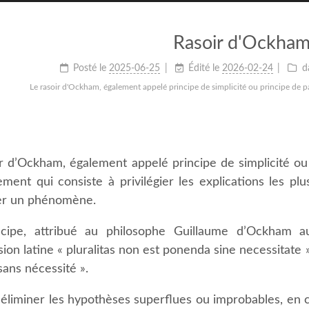
Rasoir d'Ockha
Posté le
2025-06-25
Édité le
2026-02-24
d
Le rasoir d'Ockham, également appelé principe de simplicité ou principe de p
ir d’Ockham, également appelé principe de simplicité ou 
ement qui consiste à privilégier les explications les p
er un phénomène.
cipe, attribué au philosophe Guillaume d’Ockham a
sion latine « pluralitas non est ponenda sine necessitate »
 sans nécessité ».
à éliminer les hypothèses superflues ou improbables, en ch