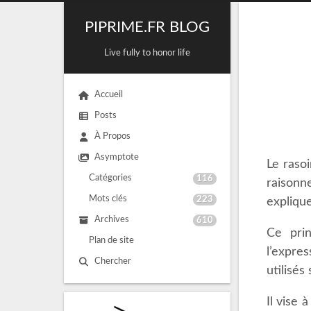
PIPRIME.FR BLOG
Live fully to honor life
Accueil
Posts
À Propos
Asymptote
Le raso
Catégories
116
raisonn
Mots clés
223
expliqu
Archives
610
Ce prin
Plan de site
l’expres
Chercher
utilisés
Il vise 