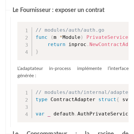
Le Fournisseur : exposer un contrat
// modules/auth/auth.go
func
(
m 
*
Module
)
PrivateService
(
return
 inproc
.
NewContractAda
}
L’adaptateur in-process implémente l’interface
générée :
// modules/auth/internal/adapter
type
 ContractAdapter 
struct
{
 svc
var
_
 defauth
.
AuthPrivateService