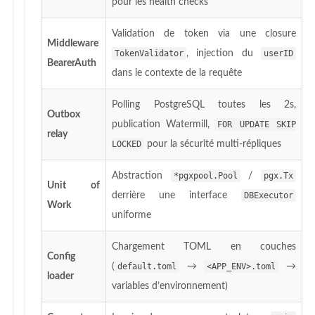
pour les health checks
Validation de token via une closure
Middleware
TokenValidator
, injection du
userID
BearerAuth
dans le contexte de la requête
Polling PostgreSQL toutes les 2s,
Outbox
publication Watermill,
FOR UPDATE SKIP
relay
LOCKED
pour la sécurité multi-répliques
Abstraction
*pgxpool.Pool
/
pgx.Tx
Unit of
derrière une interface
DBExecutor
Work
uniforme
Chargement TOML en couches
Config
(
default.toml
→
<APP_ENV>.toml
→
loader
variables d’environnement)