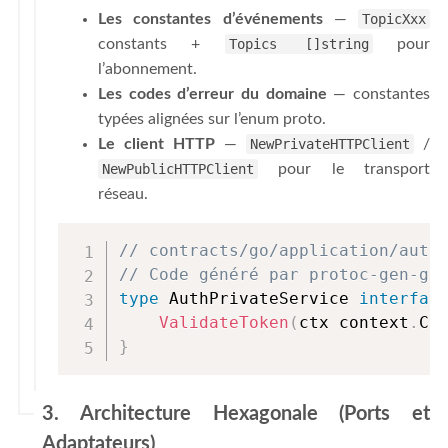
Les constantes d’événements
—
TopicXxx
constants +
Topics []string
pour
l’abonnement.
Les codes d’erreur du domaine
— constantes
typées alignées sur l’enum proto.
Le client HTTP
—
NewPrivateHTTPClient
/
NewPublicHTTPClient
pour le transport
réseau.
// contracts/go/application/auth
// Code généré par protoc-gen-go
type
 AuthPrivateService 
interfac
ValidateToken
(
ctx context
.
Co
}
3. Architecture Hexagonale (Ports et
Adaptateurs)