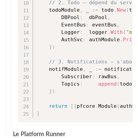
// 2. Todo — dépend du servi
    todoModule
,
_
:=
 todo
.
New
(
to
        DBPool
:
  dbPool
,
        EventBus
:
 eventBus
,
        Logger
:
  logger
.
With
(
"mo
        AuthSvc
:
 authModule
.
Priv
}
)
// 3. Notifications — s'abon
    notifModule
,
_
:=
 notificati
        Subscriber
:
 rawBus
,
        Topics
:
append
(
todod
}
)
return
[
]
pfcore
.
Module
{
authM
}
Le Platform Runner