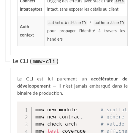
Connect
Logging des erreurs avec stack trace
eris
interceptors
intact, sans exposer les détails au client
authctx.WithUserID
/
authctx.UserID
Auth
pour propager l’identité à travers les
context
handlers
Le CLI (
mmw-cli
)
Le CLI est lui purement un
accélérateur de
développement
— il n’est jamais embarqué dans le
binaire de production.
mmw new module        
# scaffold
mmw new contract      
# génère u
mmw check arch        
# valide l
mmw 
test
 coverage     
# affiche 