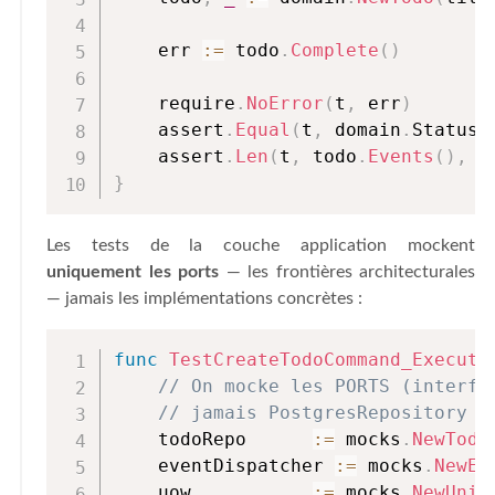
    err 
:=
 todo
.
Complete
(
)
    require
.
NoError
(
t
,
 err
)
    assert
.
Equal
(
t
,
 domain
.
StatusC
    assert
.
Len
(
t
,
 todo
.
Events
(
)
,
2
}
Les tests de la couche application mockent
uniquement les ports
— les frontières architecturales
— jamais les implémentations concrètes :
func
TestCreateTodoCommand_Execute
// On mocke les PORTS (interfa
// jamais PostgresRepository o
    todoRepo      
:=
 mocks
.
NewTodo
    eventDispatcher 
:=
 mocks
.
NewEv
    uow           
:=
 mocks
.
NewUnit