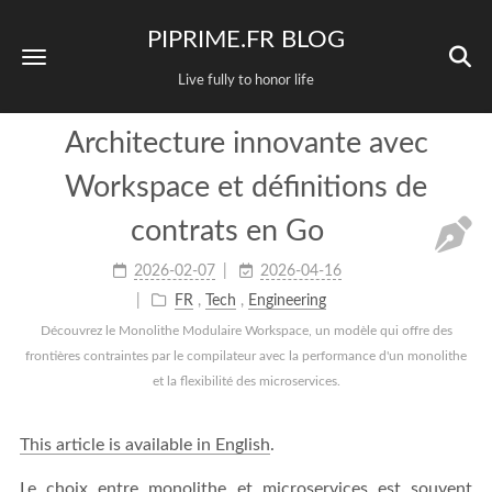
PIPRIME.FR BLOG
Live fully to honor life
Architecture innovante avec
Workspace et définitions de
contrats en Go
2026-02-07
2026-04-16
FR
,
Tech
,
Engineering
Découvrez le Monolithe Modulaire Workspace, un modèle qui offre des
frontières contraintes par le compilateur avec la performance d'un monolithe
et la flexibilité des microservices.
This article is available in English
.
Le choix entre monolithe et microservices est souvent