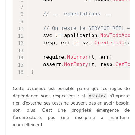
// ... expectations ...
// On teste le SERVICE RÉEL — 
    svc 
:=
 application
.
NewTodoAppl
    resp
,
 err 
:=
 svc
.
CreateTodo
(
ct
    require
.
NoError
(
t
,
 err
)
    assert
.
NotEmpty
(
t
,
 resp
.
GetTod
}
Cette pyramide est possible parce que les règles de
dépendance sont respectées : si
domain/
n’importe
rien d’externe, ses tests ne peuvent pas en avoir besoin
non plus. C’est une propriété émergente de
l’architecture, pas une discipline à maintenir
manuellement.