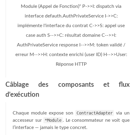
Module (Appel de Fonction)" P->>I: dispatch via
interface defauth.AuthPrivateService I->>C:
implémente l'interface du contrat C->>S: appel use
case auth S-->>C: résultat domaine C-->>I:
AuthPrivateService response I-->>M: token validé /
erreur M-->>H: contexte enrichi (user ID) H-->>User:
Réponse HTTP
Câblage des composants et flux
d’exécution
Chaque module expose son
ContractAdapter
via un
accesseur sur
*Module
. Le consommateur ne voit que
l’interface — jamais le type concret.