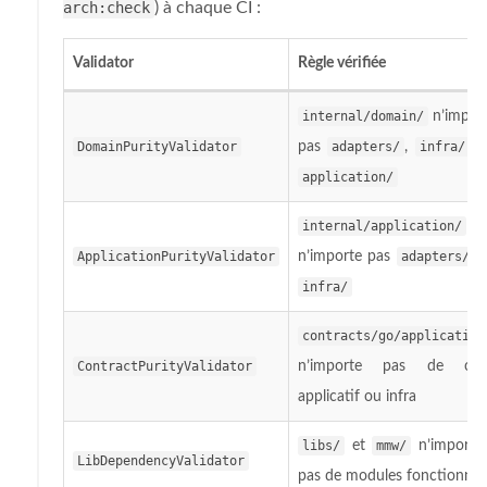
arch:check
) à chaque CI :
Validator
Règle vérifiée
internal/domain/
n’impor
DomainPurityValidator
pas
adapters/
,
infra/
, 
application/
internal/application/
ApplicationPurityValidator
n’importe pas
adapters/
o
infra/
contracts/go/application
ContractPurityValidator
n’importe pas de co
applicatif ou infra
libs/
et
mmw/
n’importe
LibDependencyValidator
pas de modules fonctionnel