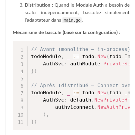
Distribution :
Quand le
Module Auth
a besoin de
scaler indépendamment, basculez simplement
l’adaptateur dans
main.go
.
Mécanisme de bascule (basé sur la configuration) :
// Avant (monolithe — in-process)
todoModule
,
_
:=
 todo
.
New
(
todo
.
Inf
    AuthSvc
:
 authModule
.
PrivateSer
}
)
// Après (distribué — Connect over
todoModule
,
_
:=
 todo
.
New
(
todo
.
Inf
    AuthSvc
:
 defauth
.
NewPrivateHTT
        authv1connect
.
NewAuthPriva
)
,
}
)