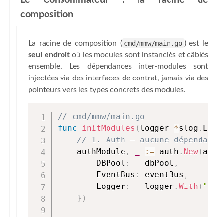
Le Consommateur : la racine de
composition
La racine de composition (
cmd/mmw/main.go
) est le
seul endroit
où les modules sont instanciés et câblés
ensemble. Les dépendances inter-modules sont
injectées via des interfaces de contrat, jamais via des
pointeurs vers les types concrets des modules.
// cmd/mmw/main.go
func
initModules
(
logger 
*
slog
.
Lo
// 1. Auth — aucune dépendan
    authModule
,
_
:=
 auth
.
New
(
au
        DBPool
:
   dbPool
,
        EventBus
:
 eventBus
,
        Logger
:
   logger
.
With
(
"m
}
)