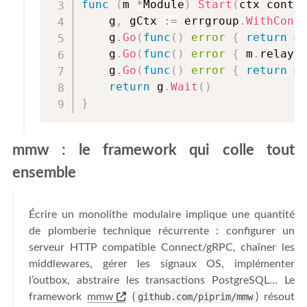
func
(
m 
*
Module
)
Start
(
ctx conte
    g
,
 gCtx 
:=
 errgroup
.
WithCont
    g
.
Go
(
func
(
)
error
{
return
 m
    g
.
Go
(
func
(
)
error
{
 m
.
relay
.
    g
.
Go
(
func
(
)
error
{
return
 m
return
 g
.
Wait
(
)
}
mmw : le framework qui colle tout
ensemble
Écrire un monolithe modulaire implique une quantité
de plomberie technique récurrente : configurer un
serveur HTTP compatible Connect/gRPC, chaîner les
middlewares, gérer les signaux OS, implémenter
l’outbox, abstraire les transactions PostgreSQL… Le
framework
mmw
(
github.com/piprim/mmw
) résout