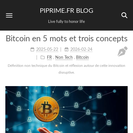
PIPRIME.FR BLOG
Live fully to honor life
Bitcoin en 5 mots et trois concepts
2025-05-22
2026-02-24
FR
,
Non Tech
,
Bitcoin
Définition non technique du Bitcoin et réflexion autour de cette innovation
disruptive.