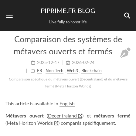
PIPRIME.FR BLOG
Live fully to honor life
Comparaison des systèmes de
métavers ouverts et fermés
2025-12-17
2026-02-24
FR
,
Non Tech
,
Web3
,
Blockchain
Comparaison spécifique du métavers ouvert (Decentraland) et du métavers
fermé (Meta Horizon Worlds)
This article is available in
English
.
Métavers ouvert
(
Decentraland
) et
métavers fermé
(
Meta Horizon Worlds
) comparés spécifiquement.